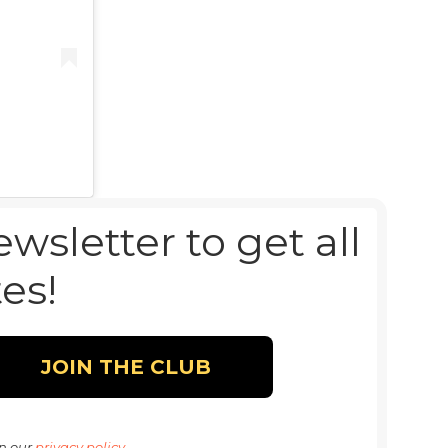
sletter to get all
es!
n our
privacy policy