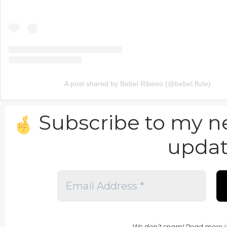
A post shared by Bebel Ribeiro (@bebel.flute)
Subscribe to my new
updat
We don’t spam! Read more i