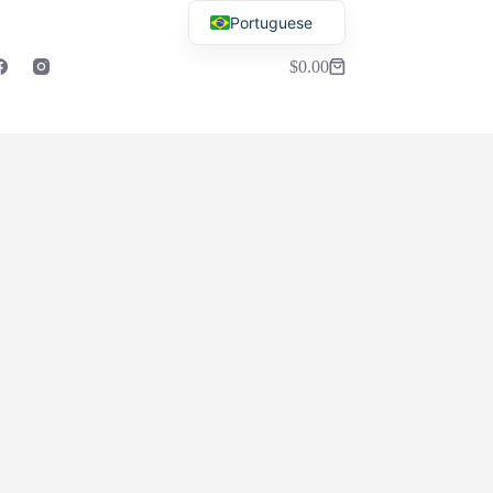
Portuguese
English
$
0.00
Carrinho