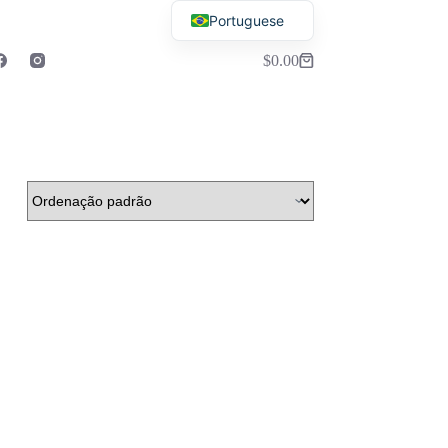
Portuguese
English
$
0.00
Carrinho