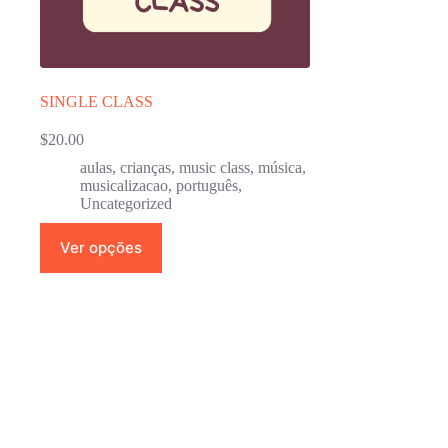
SINGLE CLASS
$
20.00
aulas
,
crianças
,
music class
,
música
,
musicalizacao
,
português
,
Uncategorized
Este
Ver opções
produto
tem
várias
variantes.
As
opções
podem
ser
escolhidas
na
página
do